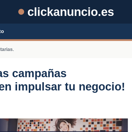
clickanuncio.es
to
arias.
as campañas
den impulsar tu negocio!