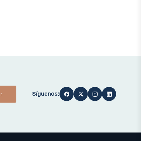
Síguenos:
r