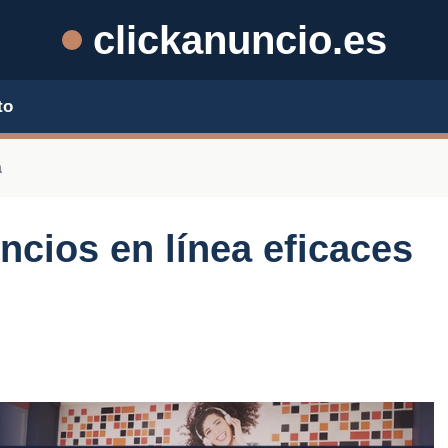
clickanuncio.es
to
a
cios en línea eficaces